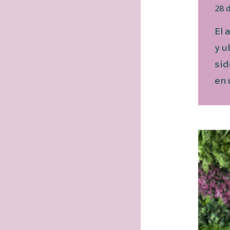
28 
El 
y u
sid
en 