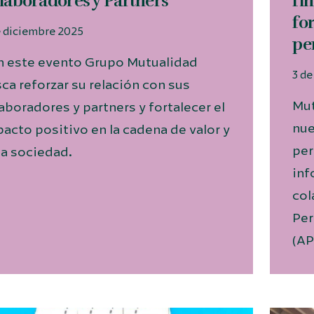
laboradores y Partners
fi
fo
e diciembre 2025
pe
 este evento Grupo Mutualidad
3 d
ca reforzar su relación con sus
Mut
aboradores y partners y fortalecer el
nue
acto positivo en la cadena de valor y
per
la sociedad.
inf
col
Per
(AP