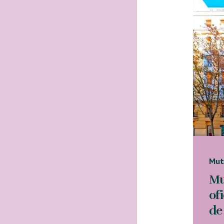
Mut
Mu
of
de