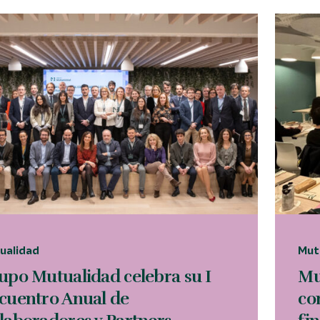
ualidad
Mut
upo Mutualidad celebra su I
Mu
cuentro Anual de
co