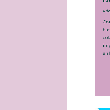
Co
4 d
Con
bus
col
imp
en 