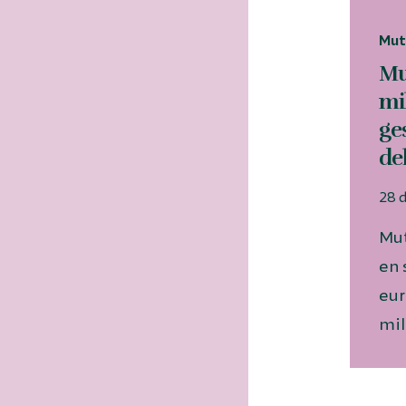
Mut
Mu
mi
ge
de
28 
Mut
en 
eur
mil