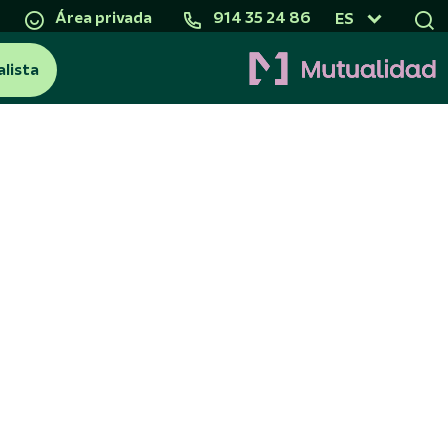
Área privada
914 35 24 86
ES
alista
Para jóvenes
o (PPA)
Plan Junior: seguro de vida ahorro
para niños