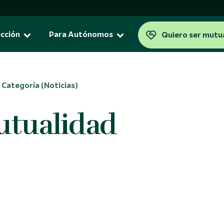
cción
Para Autónomos
Quiero ser mutu
Categoría (Noticias)
neficios fiscales
Para la jubilación
tualidad
Plan de Previsión Asegurad
tualidad
para la jubilación
ación
orro 5
ta Vitalicia