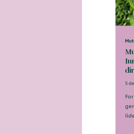
Mut
Mu
In
di
5 d
For
gen
lid