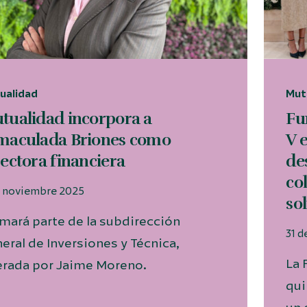
ualidad
Mut
tualidad incorpora a
Fu
maculada Briones como
V 
rectora financiera
de
co
e noviembre 2025
so
mará parte de la subdirección
31 d
eral de Inversiones y Técnica,
La 
erada por Jaime Moreno.
qui