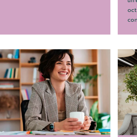
un 
oct
con