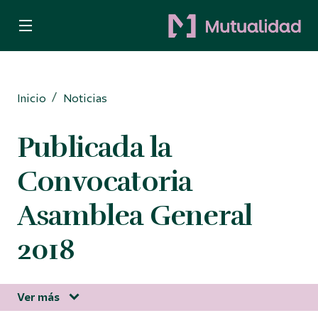
Quiero ser mutualista
Quiero ahorrar
Inicio
Noticias
Decido invertir
Publicada la
Busco protección
Convocatoria
Para Autónomos
Asamblea General
2018
Información corporativa
Ver más