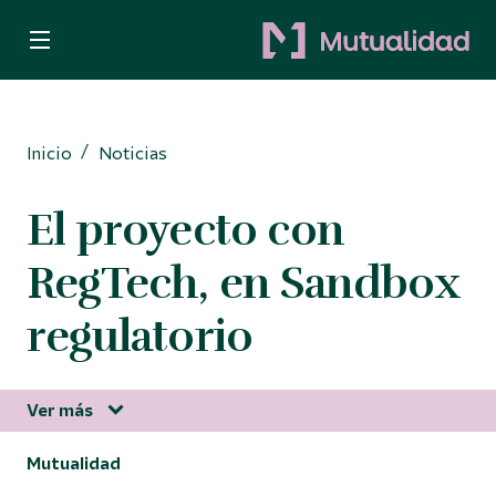
Quiero ser mutualista
Quiero ahorrar
Inicio
Noticias
Decido invertir
El proyecto con
Busco protección
RegTech, en Sandbox
Para Autónomos
regulatorio
Ver más
Información corporativa
Mutualidad