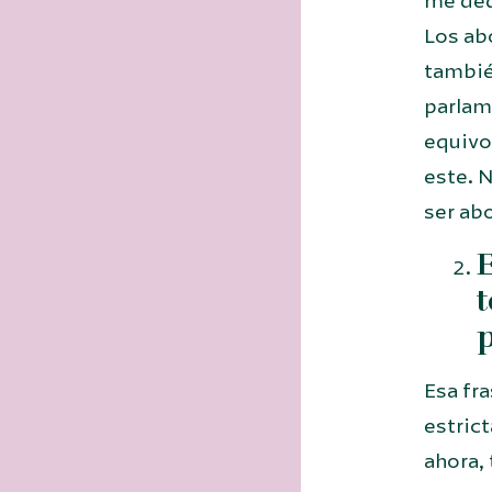
me ded
Los ab
también
parlam
equivo
este. N
ser ab
E
t
Esa fra
estric
ahora, 