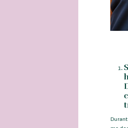
S
h
D
c
t
Durant