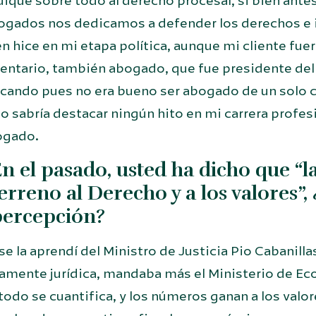
iqué sobre todo al derecho procesal, si bien ante
ogados nos dedicamos a defender los derechos e i
 hice en mi etapa política, aunque mi cliente fuer
entario, también abogado, que fue presidente de
cando pues no era bueno ser abogado de un solo cl
o sabría destacar ningún hito en mi carrera profesio
ogado.
n el pasado, usted ha dicho que “
erreno al Derecho y a los valores”
percepción?
se la aprendí del Ministro de Justicia Pio Cabanilla
tamente jurídica, mandaba más el Ministerio de E
todo se cuantifica, y los números ganan a los valo