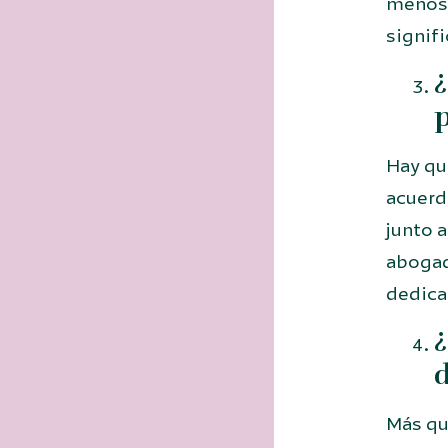
menosc
signifi
¿
p
Hay qu
acuerd
junto a
abogad
dedica
¿
d
Más que