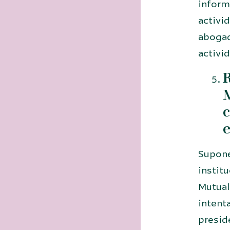
informá
activid
abogad
activi
R
M
c
e
Supone
instit
Mutual
intenta
presid