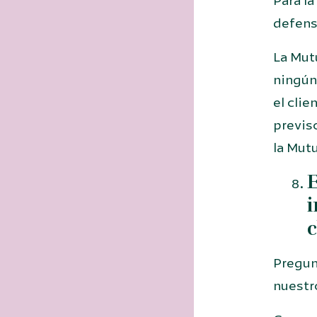
Para la
defens
La Mutu
ningún 
el clie
previs
la Mutu
E
i
c
Pregun
nuestr