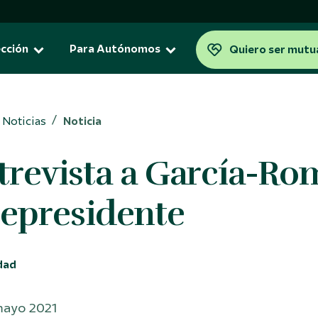
cción
Para Autónomos
Quiero ser mutu
Noticias
Noticia
neficios fiscales
Para la jubilación
trevista a García-Rom
Plan de Previsión Asegurad
tualidad
para la jubilación
ación
orro 5
cepresidente
ta Vitalicia
dad
mayo 2021