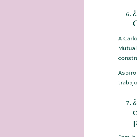
¿
C
A Carl
Mutual
constru
Aspiro
trabajo
¿
c
p