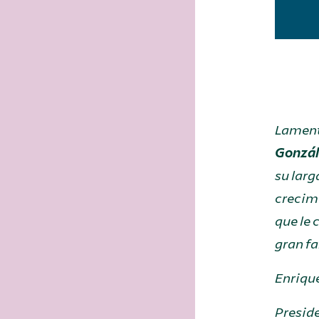
Lament
Gonzál
su larg
crecimi
que le 
gran fa
Enriqu
Presid