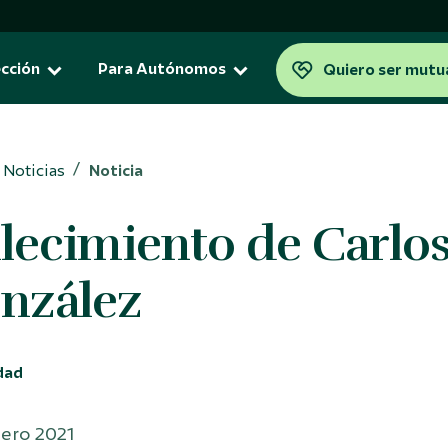
cción
Para Autónomos
Quiero ser mutu
Noticias
Noticia
neficios fiscales
Para la jubilación
llecimiento de Carlo
Plan de Previsión Asegurad
tualidad
para la jubilación
ación
orro 5
nzález
ta Vitalicia
dad
nero 2021