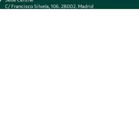
Sede Central
C/ Francisco Silvela, 106. 28002. Madrid
+34 914 352 486