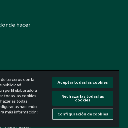
 donde hacer
 de terceros con la
Aceptar todas las cookies
te publicidad
un perfil elaborado a
ar todas las cookies
Rechazarlas todas las
cookies
chazarlas todas
nfigurarlas haciendo
para más información:
Configuración de cookies
Escríbenos