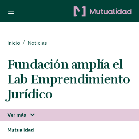
Quiero ser mutualista
Quiero ahorrar
Inicio
Noticias
Decido invertir
Fundación amplía el
Busco protección
Lab Emprendimiento
Para Autónomos
Jurídico
Ver más
Información corporativa
Mutualidad