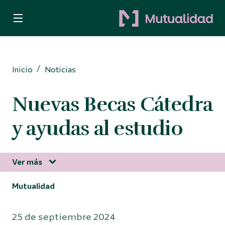
Quiero ser mutualista
Quiero ahorrar
Inicio
Noticias
Decido invertir
Nuevas Becas Cátedra
Busco protección
y ayudas al estudio
Para Autónomos
Ver más
Mutualidad
Información corporativa
25 de septiembre 2024