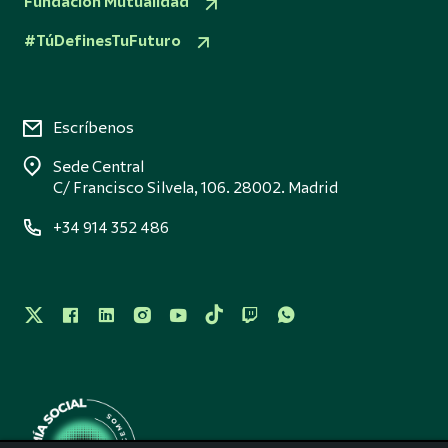
Fundación Mutualidad
#TúDefinesTuFuturo
Escríbenos
Sede Central
C/ Francisco Silvela, 106. 28002. Madrid
+34 914 352 486