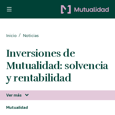
Quiero ser mutualista
Quiero ahorrar
Inicio
Noticias
Decido invertir
Inversiones de
Busco protección
Mutualidad: solvencia
Para Autónomos
y rentabilidad
Ver más
Información corporativa
Mutualidad