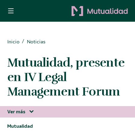
Quiero ser mutualista
Quiero ahorrar
Inicio
Noticias
Decido invertir
Mutualidad, presente
Busco protección
en IV Legal
Para Autónomos
Management Forum
Ver más
Información corporativa
Mutualidad