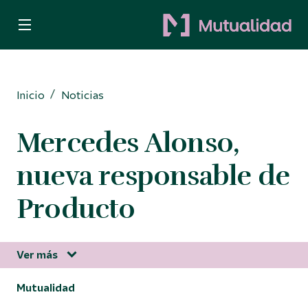
Quiero ser mutualista
Quiero ahorrar
Inicio
Noticias
Decido invertir
Mercedes Alonso,
Busco protección
nueva responsable de
Para Autónomos
Producto
Ver más
Información corporativa
Mutualidad