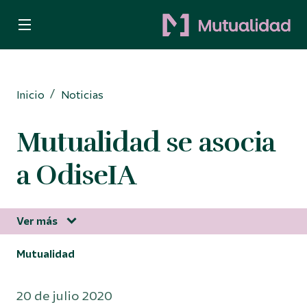
Quiero ser mutualista
Quiero ahorrar
Inicio
Noticias
Decido invertir
Mutualidad se asocia
Busco protección
a OdiseIA
Para Autónomos
Ver más
Mutualidad
Información corporativa
20 de julio 2020