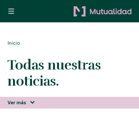
Quiero ser mutualista
Quiero ahorrar
Inicio
Decido invertir
Todas nuestras
Busco protección
noticias.
Para Autónomos
Ver más
Información corporativa