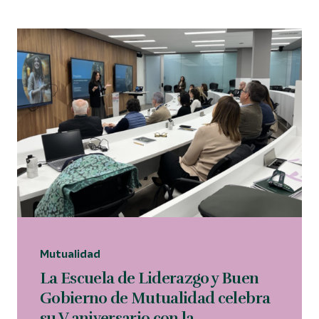
Área privada
914 35 24 86
Buscar...
Español
English
Català
Mutualidad
La Escuela de Liderazgo y Buen
Gobierno de Mutualidad celebra
su V aniversario con la