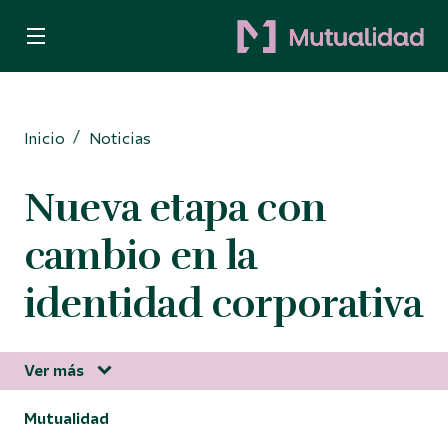
Quiero ser mutualista
Quiero ahorrar
Inicio
Noticias
Decido invertir
Nueva etapa con
Busco protección
cambio en la
Para Autónomos
identidad corporativa
Ver más
Información corporativa
Mutualidad