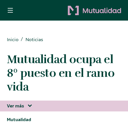
Quiero ser mutualista
Quiero ahorrar
Inicio
Noticias
Decido invertir
Mutualidad ocupa el
Busco protección
8º puesto en el ramo
Para Autónomos
vida
Ver más
Información corporativa
Mutualidad