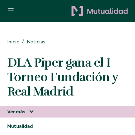
Quiero ser mutualista
Quiero ahorrar
Inicio
Noticias
Decido invertir
DLA Piper gana el I
Busco protección
Torneo Fundación y
Para Autónomos
Real Madrid
Ver más
Información corporativa
Mutualidad